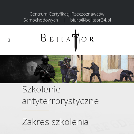
Centrum Certyfikacji Rzeczoznawców
Samochodowych
|
biuro@bellator24.pl
Szkolenie
antyterrorystyczne
Zakres szkolenia