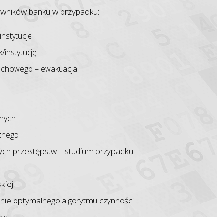
owników banku w przypadku:
nstytucje
/instytucję
uchowego – ewakuacja
lnych
cznego
nych przestępstw – studium przypadku
kiej
nie optymalnego algorytmu czynności
ów