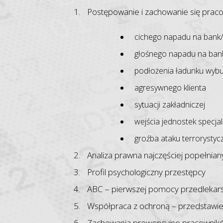
Postępowanie i zachowanie się prac
cichego napadu na bank/i
głośnego napadu na bank
podłożenia ładunku wyb
agresywnego klienta
sytuacji zakładniczej
wejścia jednostek specja
groźba ataku terrorysty
Analiza prawna najczęściej popełnia
Profil psychologiczny przestępcy
ABC – pierwszej pomocy przedlekars
Współpraca z ochroną – przedstawie
Zachowania prewencyjne pracownik