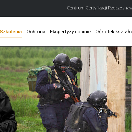
Centrum Certyfikacji Rzeczoz
Szkolenia
Ochrona
Ekspertyzy i opinie
Ośrodek kształc