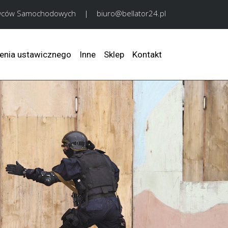
nawców Samochodowych
|
biuro@bellator24.pl
enia ustawicznego
Inne
Sklep
Kontakt