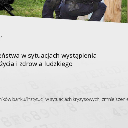
e
eństwa w sytuacjach wystąpienia
życia i zdrowia ludzkiego
ków banku/instytucji w sytuacjach kryzysowych, zmniejszeni