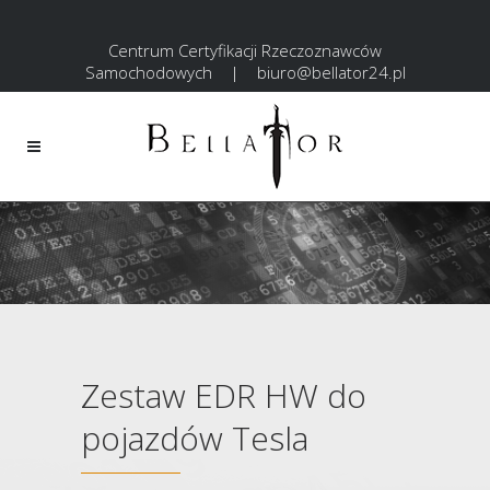
Centrum Certyfikacji Rzeczoznawców
Samochodowych
|
biuro@bellator24.pl
Zestaw EDR HW do
pojazdów Tesla