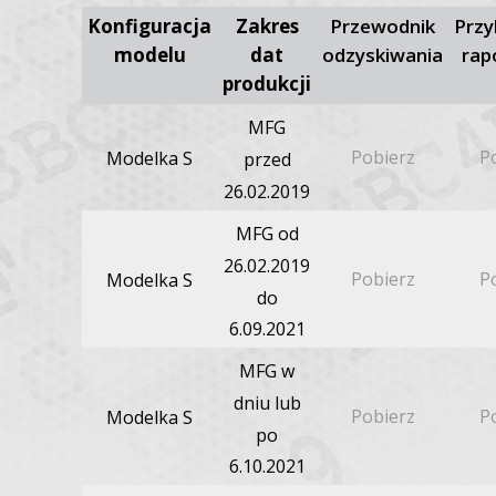
Konfiguracja
Zakres
Przewodnik
Przy
modelu
dat
odzyskiwania
rap
produkcji
MFG
Pobierz
P
Modelka S
przed
26.02.2019
MFG od
26.02.2019
Pobierz
P
Modelka S
do
6.09.2021
MFG w
dniu lub
Pobierz
P
Modelka S
po
6.10.2021