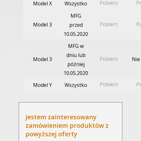
Pobierz
P
Model X
Wszystko
MFG
Pobierz
P
Model 3
przed
10.05.2020
MFG w
dniu lub
Pobierz
Model 3
Nie
później
10.05.2020
Pobierz
P
Model Y
Wszystko
Jestem zainteresowany
zamówieniem produktów z
powyższej oferty